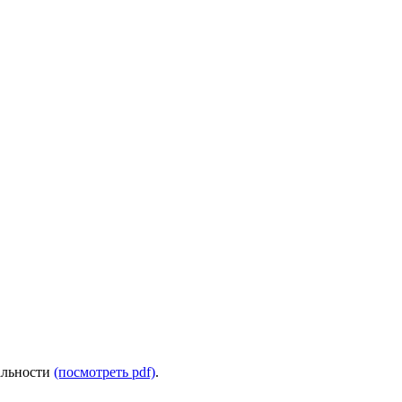
альности
(посмотреть pdf)
.