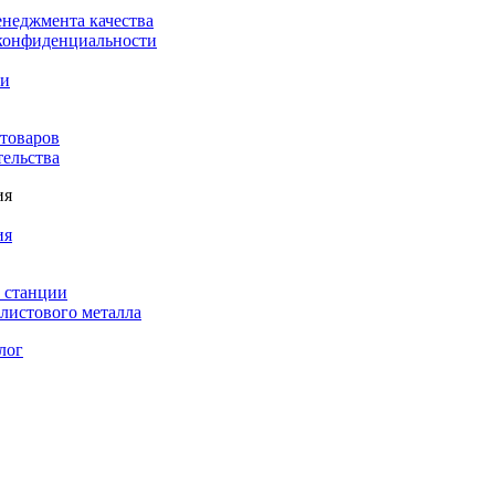
енеджмента качества
конфиденциальности
ки
 товаров
тельства
ия
ия
 станции
листового металла
лог