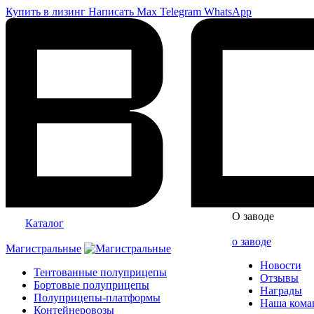
Купить в лизинг
Написать
Max
Telegram
WhatsApp
О заводе
Каталог
о заводе
Магистральные
Новости
Тентованные полуприцепы
Отзывы
Бортовые полуприцепы
Награды
Полуприцепы-платформы
Наша кома
Контейнеровозы