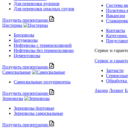
Для перевозки рулонов
Система м
Для перевозки опасных грузов
Политика 
Вакансии
Получить презентацию
Стажиров
Цистерны
Контакты
Бензовозы
Категории
Битумовозы
Представи
Нефтевозы с термоизоляцией
Нефтевозы без термоизоляции
Сервис и гарант
Цементовозы
Сервис и гарант
Получить презентацию
Запчасти
Самосвальные
Сервисные
Обработка 
Самосвальные полуприцепы
Акции
Лизинг
Б
Получить презентацию
Зерновозы
Зерновозы бортовые
Зерновозы самосвальные
Получить презентацию