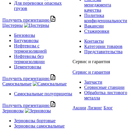
Для перевозки опасных
менеджмента
грузов
качества
Политика
Получить презентацию
конфиденциальности
Цистерны
Вакансии
Стажировки
Бензовозы
Битумовозы
Контакты
Нефтевозы с
Категории товаров
термоизоляцией
Представительства
Нефтевозы без
термоизоляции
Сервис и гарантия
Цементовозы
Сервис и гарантия
Получить презентацию
Запчасти
Самосвальные
Сервисные станции
Обработка листового
Самосвальные полуприцепы
металла
Получить презентацию
Акции
Лизинг
Блог
Зерновозы
Зерновозы бортовые
Зерновозы самосвальные