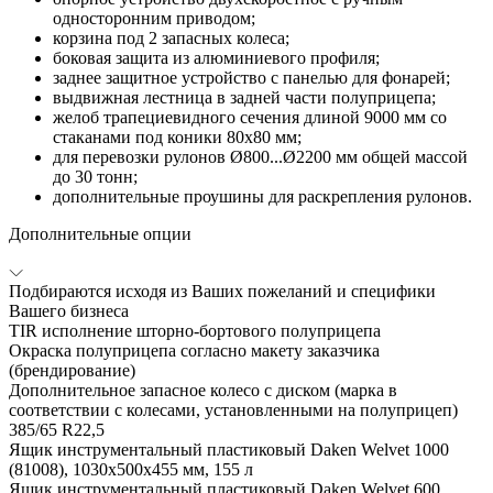
односторонним приводом;
корзина под 2 запасных колеса;
боковая защита из алюминиевого профиля;
заднее защитное устройство с панелью для фонарей;
выдвижная лестница в задней части полуприцепа;
желоб трапециевидного сечения длиной 9000 мм со
стаканами под коники 80х80 мм;
для перевозки рулонов Ø800...Ø2200 мм общей массой
до 30 тонн;
дополнительные проушины для раскрепления рулонов.
Дополнительные опции
Подбираются исходя из Ваших пожеланий и специфики
Вашего бизнеса
TIR исполнение шторно-бортового полуприцепа
Окраска полуприцепа согласно макету заказчика
(брендирование)
Дополнительное запасное колесо с диском (марка в
соответствии с колесами, установленными на полуприцеп)
385/65 R22,5
Ящик инструментальный пластиковый Daken Welvet 1000
(81008), 1030x500x455 мм, 155 л
Ящик инструментальный пластиковый Daken Welvet 600