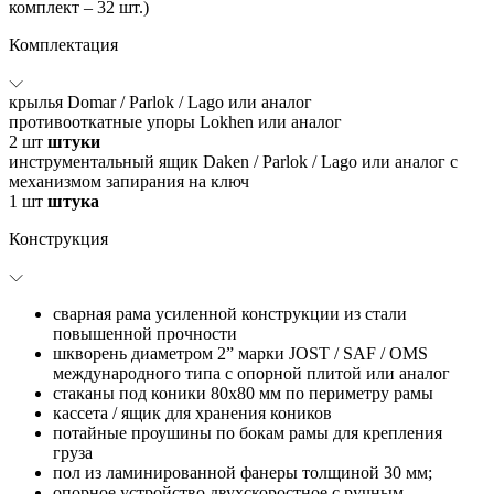
комплект – 32 шт.)
Комплектация
крылья Domar / Parlok / Lago или аналог
противооткатные упоры Lokhen или аналог
2
шт
штуки
инструментальный ящик Daken / Parlok / Lago или аналог с
механизмом запирания на ключ
1
шт
штука
Конструкция
сварная рама усиленной конструкции из стали
повышенной прочности
шкворень диаметром 2” марки JOST / SAF / OMS
международного типа с опорной плитой или аналог
стаканы под коники 80х80 мм по периметру рамы
кассета / ящик для хранения коников
потайные проушины по бокам рамы для крепления
груза
пол из ламинированной фанеры толщиной 30 мм;
опорное устройство двухскоростное с ручным