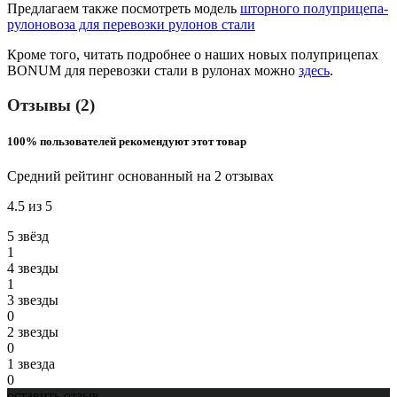
Предлагаем также посмотрeть модель
шторного полуприцепа-
рулоновоза для перевозки рулонов стали
Кроме того, читать подробнее о наших новых полуприцепах
BONUM для перевозки стали в рулонах можно
здесь
.
Отзывы (2)
100% пользователей рекомендуют этот товар
Средний рейтинг основанный на 2 отзывах
4.5 из 5
5 звёзд
1
4 звeзды
1
3 звeзды
0
2 звeзды
0
1 звeзда
0
оставить отзыв