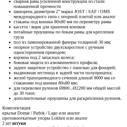
сварная рама усиленной конструкции из стали
повышенной прочности
шкворень диаметром 2” марки JOST / SAF / OMS
международного типа с опорной плитой или аналог
стаканы под коники 80х80 мм по периметру рамы
кассета / ящик для хранения коников
потайные проушины по бокам рамы для крепления
груза
пол из ламинированной фанеры толщиной 30 мм;
опорное устройство двухскоростное с ручным
односторонним приводом;
корзина под 2 запасных колеса;
боковая защита из алюминиевого профиля;
заднее защитное устройство с панелью для фонарей;
выдвижная лестница в задней части полуприцепа;
желоб трапециевидного сечения длиной 9000 мм со
стаканами под коники 80х80 мм;
для перевозки рулонов Ø800...Ø2200 мм общей массой
до 30 тонн;
дополнительные проушины для раскрепления рулонов.
Комплектация
крылья Domar / Parlok / Lago или аналог
противооткатные упоры Lokhen или аналог
2
шт
штуки