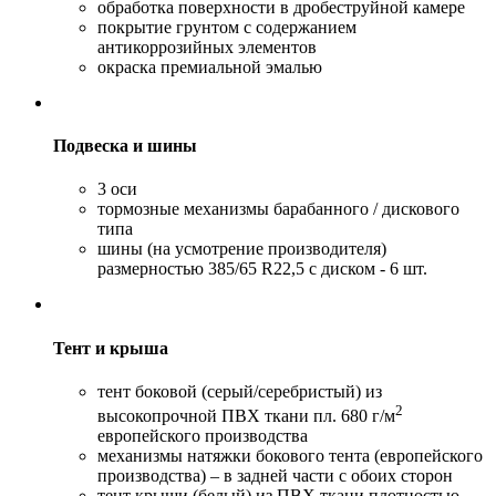
обработка поверхности в дробеструйной камере
покрытие грунтом с содержанием
антикоррозийных элементов
окраска премиальной эмалью
Подвеска и шины
3 оси
тормозные механизмы барабанного / дискового
типа
шины (на усмотрение производителя)
размерностью 385/65 R22,5 с диском - 6 шт.
Тент и крыша
тент боковой (серый/серебристый) из
2
высокопрочной ПВХ ткани пл. 680 г/м
европейского производства
механизмы натяжки бокового тента (европейского
производства) – в задней части с обоих сторон
тент крыши (белый) из ПВХ ткани плотностью