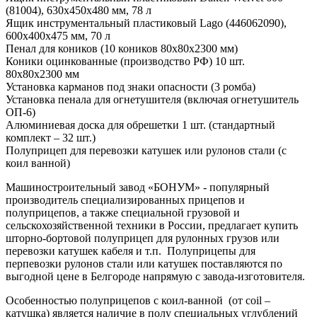
(81004), 630x450x480 мм, 78 л
Ящик инструментальный пластиковый Lago (446062090),
600x400x475 мм, 70 л
Пенал для коников (10 коников 80х80х2300 мм)
Коники оцинкованные (производство РФ) 10 шт.
80х80х2300 мм
Установка карманов под знаки опасности (3 ромба)
Установка пенала для огнетушителя (включая огнетушитель
ОП-6)
Алюминиевая доска для обрешетки 1 шт. (стандартный
комплект – 32 шт.)
Полуприцеп для перевозки катушек или рулонов стали (с
коил ванной)
Машиностроительный завод «БОНУМ» - популярный
производитель специализированных прицепов и
полуприцепов, а также специальной грузовой и
сельскохозяйственной техники в России, предлагает купить
шторно-бортовой полуприцеп для рулонных грузов или
перевозки катушек кабеля и т.п. Полуприцепы для
перпевозки рулонов стали или катушек поставляются по
выгодной цене в Белгороде напрямую с завода-изготовителя.
Особенностью полуприцепов с коил-ванной (от coil –
катушка) является наличие в полу специальных углублений