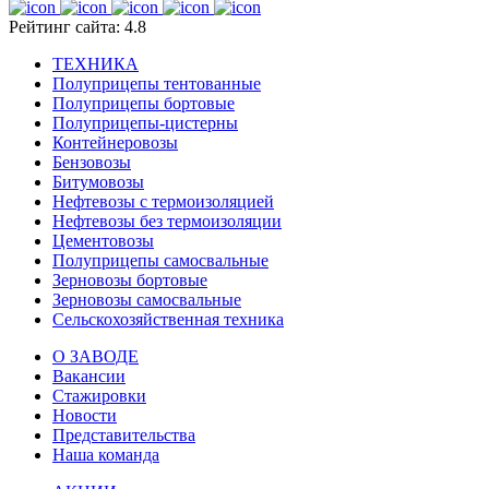
Рейтинг сайта: 4.8
ТЕХНИКА
Полуприцепы тентованные
Полуприцепы бортовые
Полуприцепы-цистерны
Контейнеровозы
Бензовозы
Битумовозы
Нефтевозы с термоизоляцией
Нефтевозы без термоизоляции
Цементовозы
Полуприцепы самосвальные
Зерновозы бортовые
Зерновозы самосвальные
Сельскохозяйственная техника
О ЗАВОДЕ
Вакансии
Стажировки
Новости
Представительства
Наша команда