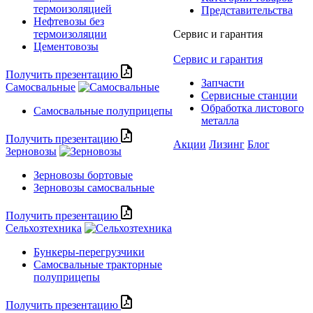
термоизоляцией
Представительства
Нефтевозы без
термоизоляции
Сервис и гарантия
Цементовозы
Сервис и гарантия
Получить презентацию
Запчасти
Самосвальные
Сервисные станции
Обработка листового
Самосвальные полуприцепы
металла
Получить презентацию
Акции
Лизинг
Блог
Зерновозы
Зерновозы бортовые
Зерновозы самосвальные
Получить презентацию
Сельхозтехника
Бункеры-перегрузчики
Самосвальные тракторные
полуприцепы
Получить презентацию