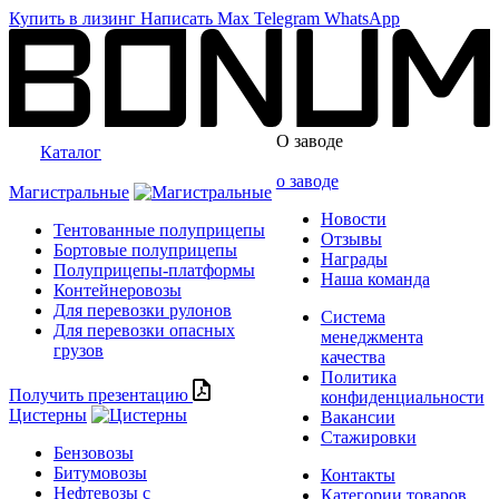
Купить в лизинг
Написать
Max
Telegram
WhatsApp
О заводе
Каталог
о заводе
Магистральные
Новости
Тентованные полуприцепы
Отзывы
Бортовые полуприцепы
Награды
Полуприцепы-платформы
Наша команда
Контейнеровозы
Для перевозки рулонов
Система
Для перевозки опасных
менеджмента
грузов
качества
Политика
Получить презентацию
конфиденциальности
Цистерны
Вакансии
Стажировки
Бензовозы
Битумовозы
Контакты
Нефтевозы с
Категории товаров