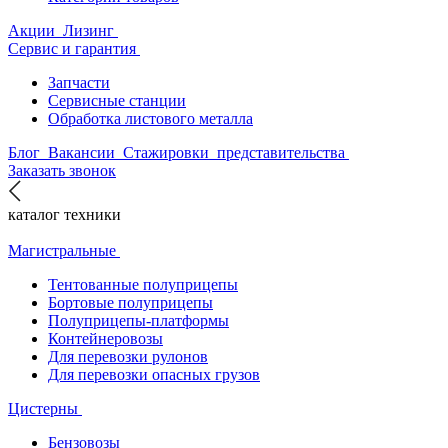
Акции
Лизинг
Сервис и гарантия
Запчасти
Сервисные станции
Обработка листового металла
Блог
Вакансии
Стажировки
представительства
Заказать звонок
каталог техники
Магистральные
Тентованные полуприцепы
Бортовые полуприцепы
Полуприцепы-платформы
Контейнеровозы
Для перевозки рулонов
Для перевозки опасных грузов
Цистерны
Бензовозы