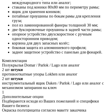
международного типа или аналог;
стаканы под коники 80х80 мм по периметру рамы;
ящик для хранения коников;
потайные проушины по бокам рамы для крепления
груза;
пол из ламинированной фанеры толщиной 30 мм;
две буксировочные проушины в задней части рамы;
опорное устройство двухскоростное с ручным
односторонним приводом;
корзина для двух запасных колёс;
боковая защита из алюминиевого профиля;
заднее защитное устройство с панелью для фонарей.
Комплектация
Полукрылья Domar / Parlok / Lago или аналог
2
шт
штуки
противооткатные упоры Lokhen или аналог
2
шт
штуки
инструментальный ящик Daken / Parlok / Lago или аналог с
механизмом запирания на ключ
1
Дополнительные опции
Подбираются исходя из Ваших пожеланий и специфики
Вашего бизнеса
Окраска полуприцепа согласно макету заказчика