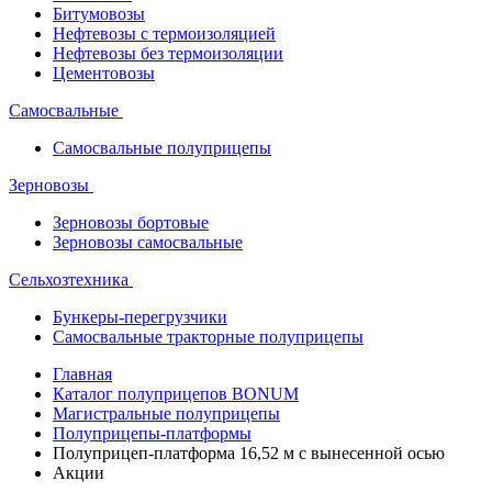
Битумовозы
Нефтевозы с термоизоляцией
Нефтевозы без термоизоляции
Цементовозы
Самосвальные
Самосвальные полуприцепы
Зерновозы
Зерновозы бортовые
Зерновозы самосвальные
Сельхозтехника
Бункеры-перегрузчики
Самосвальные тракторные полуприцепы
Главная
Каталог полуприцепов BONUM
Магистральные полуприцепы
Полуприцепы-платформы
Полуприцеп-платформа 16,52 м с вынесенной осью
Акции