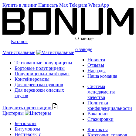
Купить в лизинг
Написать
Max
Telegram
WhatsApp
О заводе
Каталог
о заводе
Магистральные
Новости
Тентованные полуприцепы
Отзывы
Бортовые полуприцепы
Награды
Полуприцепы-платформы
Наша команда
Контейнеровозы
Для перевозки рулонов
Система
Для перевозки опасных
менеджмента
грузов
качества
Политика
Получить презентацию
конфиденциальности
Цистерны
Вакансии
Стажировки
Бензовозы
Битумовозы
Контакты
Нефтевозы с
Категории товаров