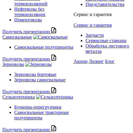
термоизоляцией
Представительства
Нефтевозы без
термоизоляции
Сервис и гарантия
Цементовозы
Сервис и гарантия
Получить презентацию
Запчасти
Самосвальные
Сервисные станции
Обработка листового
Самосвальные полуприцепы
металла
Получить презентацию
Акции
Лизинг
Блог
Зерновозы
Зерновозы бортовые
Зерновозы самосвальные
Получить презентацию
Сельхозтехника
Бункеры-перегрузчики
Самосвальные тракторные
полуприцепы
Получить презентацию