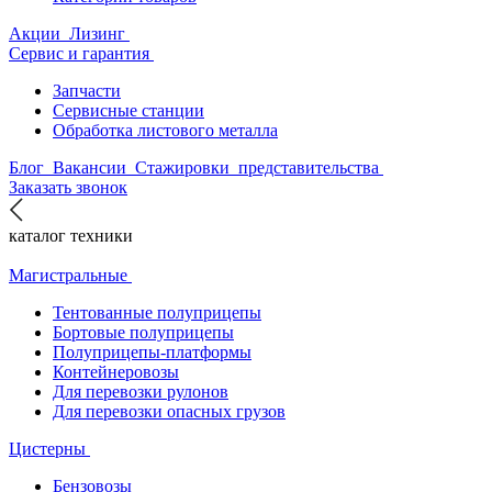
Акции
Лизинг
Сервис и гарантия
Запчасти
Сервисные станции
Обработка листового металла
Блог
Вакансии
Стажировки
представительства
Заказать звонок
каталог техники
Магистральные
Тентованные полуприцепы
Бортовые полуприцепы
Полуприцепы-платформы
Контейнеровозы
Для перевозки рулонов
Для перевозки опасных грузов
Цистерны
Бензовозы