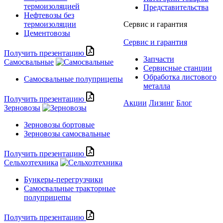
термоизоляцией
Представительства
Нефтевозы без
термоизоляции
Сервис и гарантия
Цементовозы
Сервис и гарантия
Получить презентацию
Запчасти
Самосвальные
Сервисные станции
Обработка листового
Самосвальные полуприцепы
металла
Получить презентацию
Акции
Лизинг
Блог
Зерновозы
Зерновозы бортовые
Зерновозы самосвальные
Получить презентацию
Сельхозтехника
Бункеры-перегрузчики
Самосвальные тракторные
полуприцепы
Получить презентацию