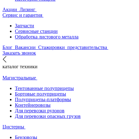
Акции
Лизинг
Сервис и гарантия
Запчасти
Сервисные станции
Обработка листового металла
Блог
Вакансии
Стажировки
представительства
Заказать звонок
каталог техники
Магистральные
Тентованные полуприцепы
Бортовые полуприцепы
Полуприцепы-платформы
Контейнеровозы
Для перевозки рулонов
Для перевозки опасных грузов
Цистерны
Бензовозы