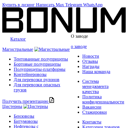
Купить в лизинг
Написать
Max
Telegram
WhatsApp
О заводе
Каталог
о заводе
Магистральные
Новости
Тентованные полуприцепы
Отзывы
Бортовые полуприцепы
Награды
Полуприцепы-платформы
Наша команда
Контейнеровозы
Для перевозки рулонов
Система
Для перевозки опасных
менеджмента
грузов
качества
Политика
Получить презентацию
конфиденциальности
Цистерны
Вакансии
Стажировки
Бензовозы
Битумовозы
Контакты
Нефтевозы с
Категории товаров