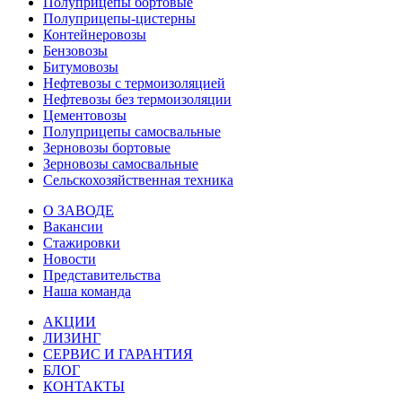
Полуприцепы бортовые
Полуприцепы-цистерны
Контейнеровозы
Бензовозы
Битумовозы
Нефтевозы с термоизоляцией
Нефтевозы без термоизоляции
Цементовозы
Полуприцепы самосвальные
Зерновозы бортовые
Зерновозы самосвальные
Сельскохозяйственная техника
О ЗАВОДЕ
Вакансии
Стажировки
Новости
Представительства
Наша команда
АКЦИИ
ЛИЗИНГ
СЕРВИС И ГАРАНТИЯ
БЛОГ
КОНТАКТЫ