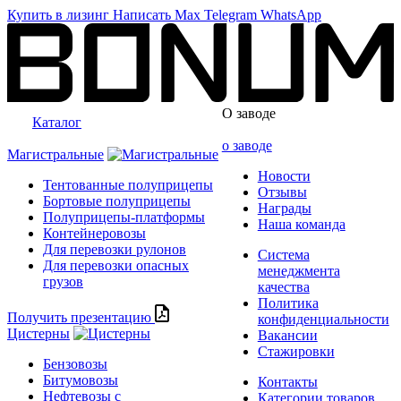
Купить в лизинг
Написать
Max
Telegram
WhatsApp
О заводе
Каталог
о заводе
Магистральные
Новости
Тентованные полуприцепы
Отзывы
Бортовые полуприцепы
Награды
Полуприцепы-платформы
Наша команда
Контейнеровозы
Для перевозки рулонов
Система
Для перевозки опасных
менеджмента
грузов
качества
Политика
Получить презентацию
конфиденциальности
Цистерны
Вакансии
Стажировки
Бензовозы
Битумовозы
Контакты
Нефтевозы с
Категории товаров