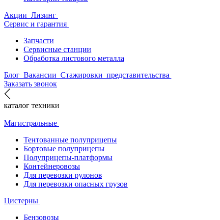
Акции
Лизинг
Сервис и гарантия
Запчасти
Сервисные станции
Обработка листового металла
Блог
Вакансии
Стажировки
представительства
Заказать звонок
каталог техники
Магистральные
Тентованные полуприцепы
Бортовые полуприцепы
Полуприцепы-платформы
Контейнеровозы
Для перевозки рулонов
Для перевозки опасных грузов
Цистерны
Бензовозы