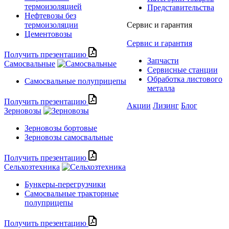
термоизоляцией
Представительства
Нефтевозы без
термоизоляции
Сервис и гарантия
Цементовозы
Сервис и гарантия
Получить презентацию
Запчасти
Самосвальные
Сервисные станции
Обработка листового
Самосвальные полуприцепы
металла
Получить презентацию
Акции
Лизинг
Блог
Зерновозы
Зерновозы бортовые
Зерновозы самосвальные
Получить презентацию
Сельхозтехника
Бункеры-перегрузчики
Самосвальные тракторные
полуприцепы
Получить презентацию