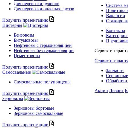
Для перевозки рулонов
Система м
Для перевозки опасных грузов
Политика 
Вакансии
Получить презентацию
Стажиров
Цистерны
Контакты
Бензовозы
Категории
Битумовозы
Представи
Нефтевозы с термоизоляцией
Нефтевозы без термоизоляции
Сервис и гарант
Цементовозы
Сервис и гарант
Получить презентацию
Запчасти
Самосвальные
Сервисные
Обработка 
Самосвальные полуприцепы
Акции
Лизинг
Б
Получить презентацию
Зерновозы
Зерновозы бортовые
Зерновозы самосвальные
Получить презентацию