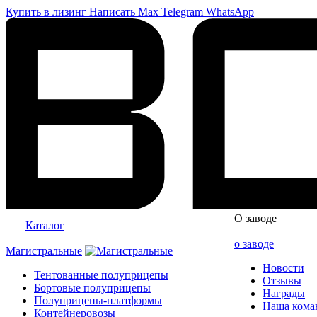
Купить в лизинг
Написать
Max
Telegram
WhatsApp
О заводе
Каталог
о заводе
Магистральные
Новости
Тентованные полуприцепы
Отзывы
Бортовые полуприцепы
Награды
Полуприцепы-платформы
Наша кома
Контейнеровозы