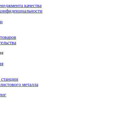
енеджмента качества
конфиденциальности
ки
 товаров
тельства
ия
ия
 станции
листового металла
лог