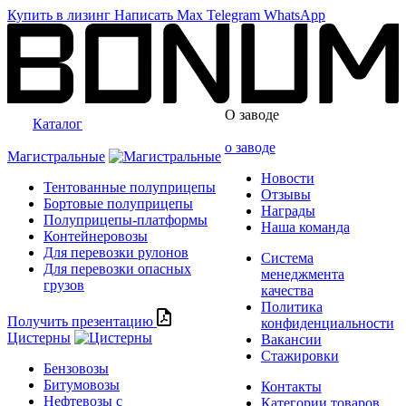
Купить в лизинг
Написать
Max
Telegram
WhatsApp
О заводе
Каталог
о заводе
Магистральные
Новости
Тентованные полуприцепы
Отзывы
Бортовые полуприцепы
Награды
Полуприцепы-платформы
Наша команда
Контейнеровозы
Для перевозки рулонов
Система
Для перевозки опасных
менеджмента
грузов
качества
Политика
Получить презентацию
конфиденциальности
Цистерны
Вакансии
Стажировки
Бензовозы
Битумовозы
Контакты
Нефтевозы с
Категории товаров