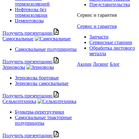
термоизоляцией
Представительства
Нефтевозы без
термоизоляции
Сервис и гарантия
Цементовозы
Сервис и гарантия
Получить презентацию
Запчасти
Самосвальные
Сервисные станции
Обработка листового
Самосвальные полуприцепы
металла
Получить презентацию
Акции
Лизинг
Блог
Зерновозы
Зерновозы бортовые
Зерновозы самосвальные
Получить презентацию
Сельхозтехника
Бункеры-перегрузчики
Самосвальные тракторные
полуприцепы
Получить презентацию