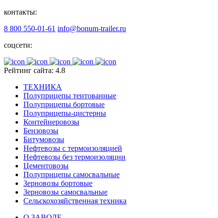
контакты:
8 800 550-01-61
info@bonum-trailer.ru
соцсети:
Рейтинг сайта: 4.8
ТЕХНИКА
Полуприцепы тентованные
Полуприцепы бортовые
Полуприцепы-цистерны
Контейнеровозы
Бензовозы
Битумовозы
Нефтевозы с термоизоляцией
Нефтевозы без термоизоляции
Цементовозы
Полуприцепы самосвальные
Зерновозы бортовые
Зерновозы самосвальные
Сельскохозяйственная техника
О ЗАВОДЕ