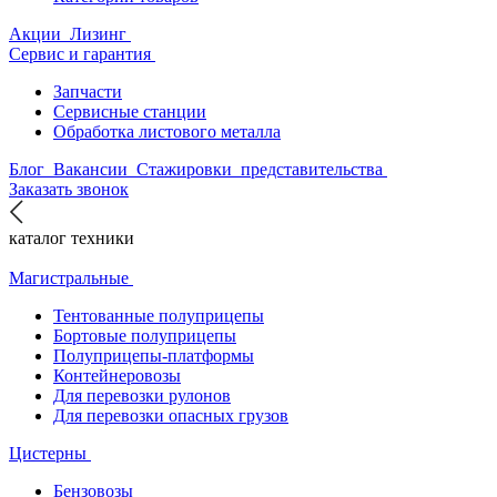
Акции
Лизинг
Сервис и гарантия
Запчасти
Сервисные станции
Обработка листового металла
Блог
Вакансии
Стажировки
представительства
Заказать звонок
каталог техники
Магистральные
Тентованные полуприцепы
Бортовые полуприцепы
Полуприцепы-платформы
Контейнеровозы
Для перевозки рулонов
Для перевозки опасных грузов
Цистерны
Бензовозы