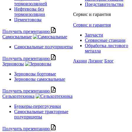
термоизоляцией
Представительства
Нефтевозы без
термоизоляции
Сервис и гарантия
Цементовозы
Сервис и гарантия
Получить презентацию
Запчасти
Самосвальные
Сервисные станции
Обработка листового
Самосвальные полуприцепы
металла
Получить презентацию
Акции
Лизинг
Блог
Зерновозы
Зерновозы бортовые
Зерновозы самосвальные
Получить презентацию
Сельхозтехника
Бункеры-перегрузчики
Самосвальные тракторные
полуприцепы
Получить презентацию