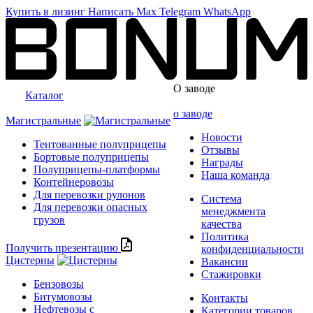
Купить в лизинг
Написать
Max
Telegram
WhatsApp
О заводе
Каталог
о заводе
Магистральные
Новости
Тентованные полуприцепы
Отзывы
Бортовые полуприцепы
Награды
Полуприцепы-платформы
Наша команда
Контейнеровозы
Для перевозки рулонов
Система
Для перевозки опасных
менеджмента
грузов
качества
Политика
Получить презентацию
конфиденциальности
Цистерны
Вакансии
Стажировки
Бензовозы
Битумовозы
Контакты
Нефтевозы с
Категории товаров