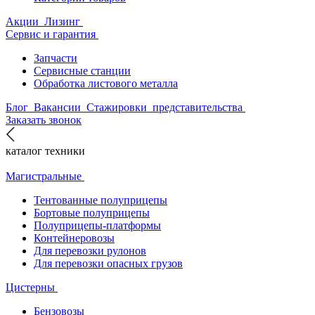
Акции
Лизинг
Сервис и гарантия
Запчасти
Сервисные станции
Обработка листового металла
Блог
Вакансии
Стажировки
представительства
Заказать звонок
каталог техники
Магистральные
Тентованные полуприцепы
Бортовые полуприцепы
Полуприцепы-платформы
Контейнеровозы
Для перевозки рулонов
Для перевозки опасных грузов
Цистерны
Бензовозы