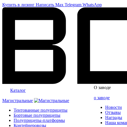
Купить в лизинг
Написать
Max
Telegram
WhatsApp
О заводе
Каталог
о заводе
Магистральные
Новости
Тентованные полуприцепы
Отзывы
Бортовые полуприцепы
Награды
Полуприцепы-платформы
Наша кома
Контейнеровозы