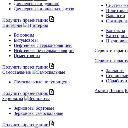
Для перевозки рулонов
Система м
Для перевозки опасных грузов
Политика 
Вакансии
Получить презентацию
Стажиров
Цистерны
Контакты
Бензовозы
Категории
Битумовозы
Представи
Нефтевозы с термоизоляцией
Нефтевозы без термоизоляции
Сервис и гарант
Цементовозы
Сервис и гарант
Получить презентацию
Запчасти
Самосвальные
Сервисные
Обработка 
Самосвальные полуприцепы
Акции
Лизинг
Б
Получить презентацию
Зерновозы
Зерновозы бортовые
Зерновозы самосвальные
Получить презентацию