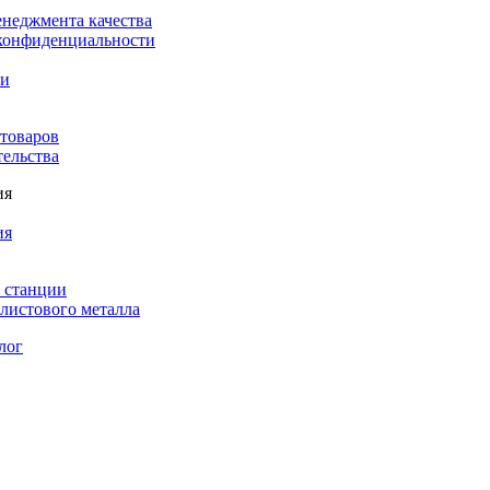
енеджмента качества
конфиденциальности
ки
 товаров
тельства
ия
ия
 станции
листового металла
лог